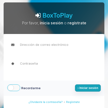
BoxToPlay
Por favor,
inicia sesión
o
regístrate
Recordarme
Iniciar sesión
-
¿Olvidaste la contraseña?
Regístrate