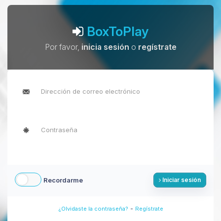
BoxToPlay
Por favor,
inicia sesión
o
regístrate
Recordarme
Iniciar sesión
-
¿Olvidaste la contraseña?
Regístrate