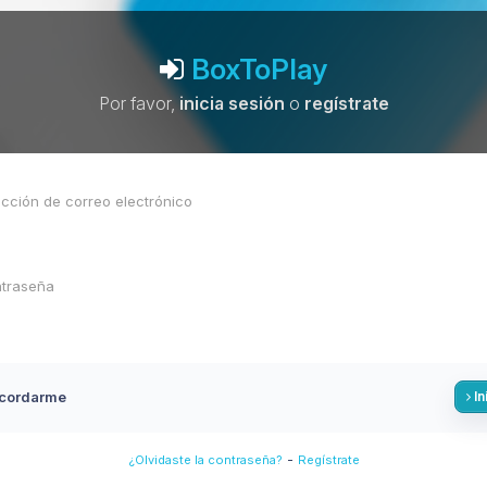
BoxToPlay
Por favor,
inicia sesión
o
regístrate
cordarme
In
-
¿Olvidaste la contraseña?
Regístrate