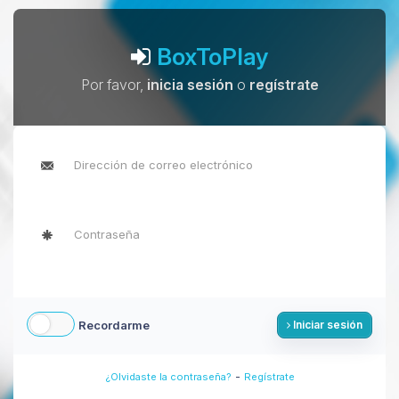
BoxToPlay
Por favor,
inicia sesión
o
regístrate
Recordarme
Iniciar sesión
-
¿Olvidaste la contraseña?
Regístrate