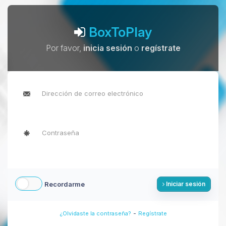
BoxToPlay
Por favor,
inicia sesión
o
regístrate
Recordarme
Iniciar sesión
-
¿Olvidaste la contraseña?
Regístrate