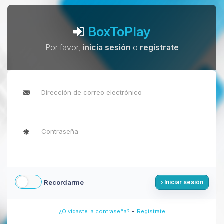
BoxToPlay
Por favor,
inicia sesión
o
regístrate
Recordarme
Iniciar sesión
-
¿Olvidaste la contraseña?
Regístrate