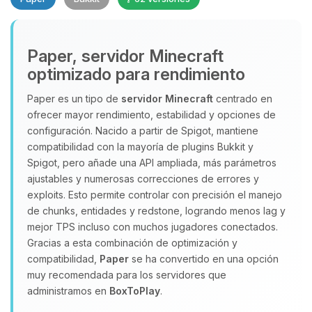
Paper, servidor Minecraft
optimizado para rendimiento
Paper es un tipo de
servidor Minecraft
centrado en
ofrecer mayor rendimiento, estabilidad y opciones de
Yupi, por fin alguien con quien
configuración. Nacido a partir de Spigot, mantiene
hablar! Soy Choupy, tu pequeno
compatibilidad con la mayoría de plugins Bukkit y
asistente de BoxToPlay. Cuentame
Spigot, pero añade una API ampliada, más parámetros
que necesitas y moveré mis
ajustables y numerosas correcciones de errores y
pequenos circuitos para ayudarte.
exploits. Esto permite controlar con precisión el manejo
07/08/2026 09:26
de chunks, entidades y redstone, logrando menos lag y
mejor TPS incluso con muchos jugadores conectados.
Gracias a esta combinación de optimización y
compatibilidad,
Paper
se ha convertido en una opción
muy recomendada para los servidores que
administramos en
BoxToPlay
.