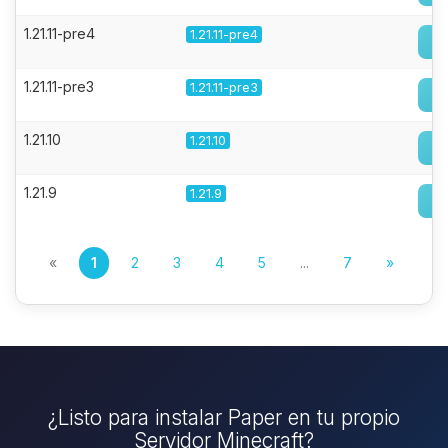
1.21.11-pre4
1.21.11-pre4
1.21.11-pre3
1.21.11-pre3
1.21.10
1.21.10
1.21.9
1.21.9
«
1
2
3
4
5
...
7
»
¿Listo para instalar Paper en tu propio
Servidor Minecraft?