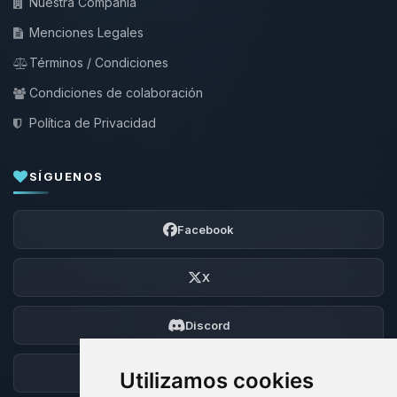
Nuestra Compañía
Menciones Legales
Términos / Condiciones
Condiciones de colaboración
Política de Privacidad
SÍGUENOS
Facebook
X
Discord
Foro
Utilizamos cookies