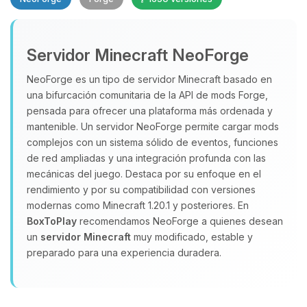
Servidor Minecraft NeoForge
NeoForge es un tipo de servidor Minecraft basado en
una bifurcación comunitaria de la API de mods Forge,
pensada para ofrecer una plataforma más ordenada y
Yupi, por fin alguien con quien
hablar! Soy Choupy, tu pequeno
mantenible. Un servidor NeoForge permite cargar mods
asistente de BoxToPlay. Cuentame
complejos con un sistema sólido de eventos, funciones
que necesitas y moveré mis
de red ampliadas y una integración profunda con las
pequenos circuitos para ayudarte.
mecánicas del juego. Destaca por su enfoque en el
rendimiento y por su compatibilidad con versiones
08/08/2026 06:45
modernas como Minecraft 1.20.1 y posteriores. En
BoxToPlay
recomendamos NeoForge a quienes desean
un
servidor Minecraft
muy modificado, estable y
preparado para una experiencia duradera.