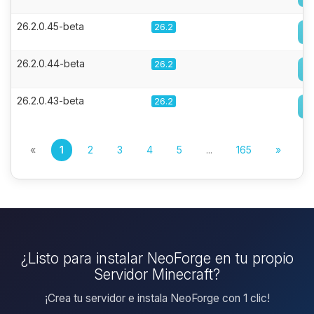
26.2.0.45-beta
26.2
26.2.0.44-beta
26.2
26.2.0.43-beta
26.2
«
1
2
3
4
5
...
165
»
¿Listo para instalar NeoForge en tu propio
Servidor Minecraft?
¡Crea tu servidor e instala NeoForge con 1 clic!