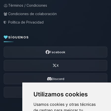
Términos / Condiciones
Condiciones de colaboración
Política de Privacidad
SÍGUENOS
Facebook
X
Discord
Foro
Utilizamos cookies
Usamos cookies y otras técnicas
de rastreo para mejorar tu