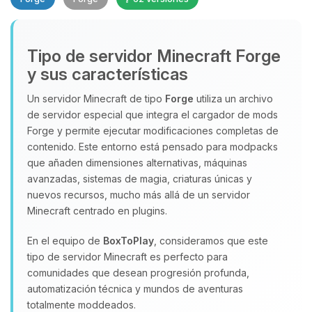
Tipo de servidor Minecraft Forge
y sus características
Un servidor Minecraft de tipo
Forge
utiliza un archivo
de servidor especial que integra el cargador de mods
Yupi, por fin alguien con quien
Forge y permite ejecutar modificaciones completas de
hablar! Soy Choupy, tu pequeno
contenido. Este entorno está pensado para modpacks
asistente de BoxToPlay. Cuentame
que añaden dimensiones alternativas, máquinas
que necesitas y moveré mis
avanzadas, sistemas de magia, criaturas únicas y
pequenos circuitos para ayudarte.
nuevos recursos, mucho más allá de un servidor
06/08/2026 16:44
Minecraft centrado en plugins.
En el equipo de
BoxToPlay
, consideramos que este
tipo de servidor Minecraft es perfecto para
comunidades que desean progresión profunda,
automatización técnica y mundos de aventuras
totalmente moddeados.