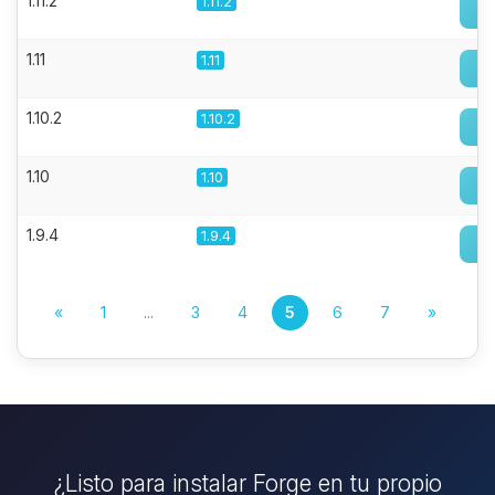
1.11.2
1.11.2
1.11
1.11
1.10.2
1.10.2
1.10
1.10
1.9.4
1.9.4
«
1
...
3
4
5
6
7
»
¿Listo para instalar Forge en tu propio