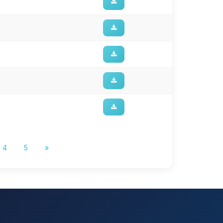
4
5
»