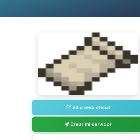
Sitio web oficial
Crear mi servidor