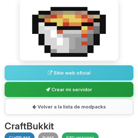
Sitio web oficial
Crear mi servidor
Volver a la lista de modpacks
CraftBukkit
CraftBukkit
Bukkit
80 versiones