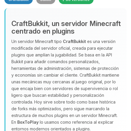
CraftBukkit, un servidor Minecraft
centrado en plugins
Un servidor Minecraft tipo
CraftBukkit
es una versión
modificada del servidor oficial, creada para ejecutar
Yupi, por fin alguien con quien
plugins que amplían la jugabilidad. Se basa en la API
hablar! Soy Choupy, tu pequeno
Bukkit para añadir comandos personalizados,
asistente de BoxToPlay. Cuentame
herramientas de administración, sistemas de protección
que necesitas y moveré mis
y economías sin cambiar el cliente. CraftBukkit mantiene
pequenos circuitos para ayudarte.
unas mecánicas muy cercanas al juego original, por lo
que encaja bien con servidores de supervivencia o rol
06/08/2026 21:38
ligero que buscan estabilidad y personalización
controlada. Hoy sirve sobre todo como base histórica
de forks más optimizados, pero sigue marcando la
estructura de muchos plugins en un servidor Minecraft.
En
BoxToPlay
lo usamos como referencia al explicar
entornos modernos orientados a plugins.