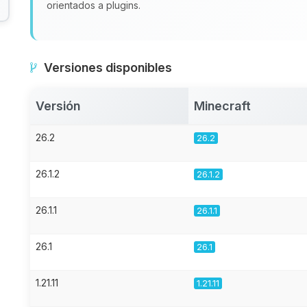
orientados a plugins.
Versiones disponibles
Versión
Minecraft
26.2
26.2
26.1.2
26.1.2
26.1.1
26.1.1
26.1
26.1
1.21.11
1.21.11