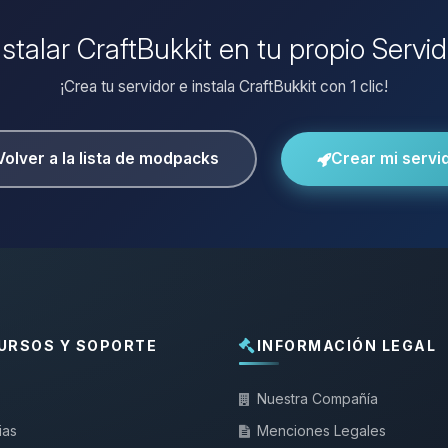
nstalar CraftBukkit en tu propio Servi
¡Crea tu servidor e instala CraftBukkit con 1 clic!
Volver a la lista de modpacks
Crear mi servi
URSOS Y SOPORTE
INFORMACIÓN LEGAL
Nuestra Compañía
ias
Menciones Legales