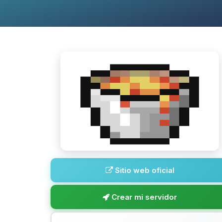
Sitio web oficial
Crear mi servidor