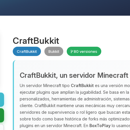
CraftBukkit
CraftBukkit
Bukkit
80 versiones
CraftBukkit, un servidor Minecraft
Un servidor Minecraft tipo
CraftBukkit
es una versión mod
ejecutar plugins que amplían la jugabilidad. Se basa en l
personalizados, herramientas de administración, sistema
cliente. CraftBukkit mantiene unas mecánicas muy cercana
servidores de supervivencia o rol ligero que buscan esta
sobre todo como base histórica de forks más optimizado
plugins en un servidor Minecraft. En
BoxToPlay
lo usamos