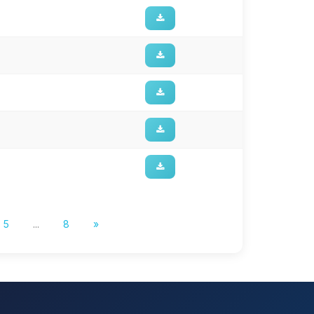
5
...
8
»