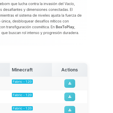
born que lucha contra la invasión del Vacío,
fes desafiantes y dimensiones conectadas. El
mientras el sistema de niveles ajusta la fuerza de
o
única, desbloquear desafíos míticos con
 con transfiguración cosmética. En
BoxToPlay
,
ue buscan rol intenso y progresión duradera.
Minecraft
Actions
Fabric - 1.20
Fabric - 1.20
Fabric - 1.20