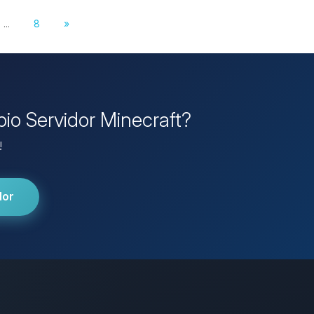
...
8
»
pio Servidor Minecraft?
!
dor