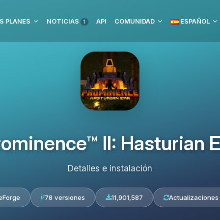
S PLANES
NOTICIAS
API
COMUNIDAD
ESPAÑOL
1
ominence™ II: Hasturian 
Detalles e instalación
eForge
78 versiones
11,901,587
Actualizaciones 