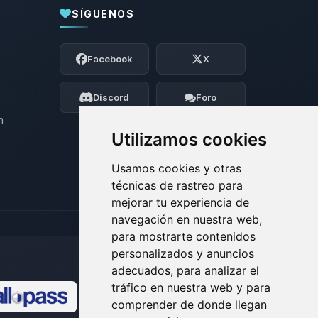
SÍGUENOS
Yupi, por fin alguien con quien hablar!
Soy Choupy, tu pequeno asistente de
Facebook
X
BoxToPlay. Cuentame que necesitas y
moveré mis pequenos circuitos para
ayudarte.
Discord
Foro
07/08/2026 19:10
n
Utilizamos cookies
Usamos cookies y otras
técnicas de rastreo para
mejorar tu experiencia de
navegación en nuestra web,
para mostrarte contenidos
personalizados y anuncios
adecuados, para analizar el
tráfico en nuestra web y para
comprender de donde llegan