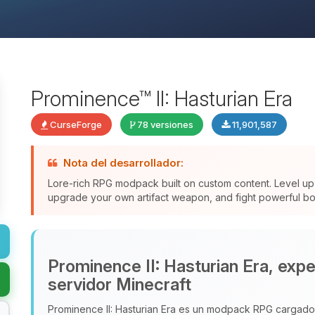
Prominence™ II: Hasturian Era
CurseForge
78 versiones
11,901,587
Nota del desarrollador:
Lore-rich RPG modpack built on custom content. Level up 
upgrade your own artifact weapon, and fight powerful bos
Prominence II: Hasturian Era, exp
servidor Minecraft
Prominence II: Hasturian Era es un modpack RPG cargado d