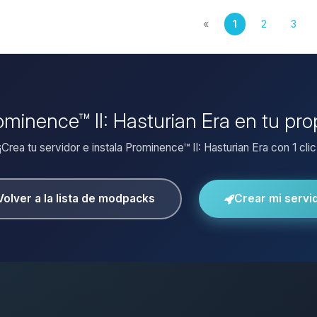
«
1
2
3
rominence™ II: Hasturian Era en tu pro
¡Crea tu servidor e instala Prominence™ II: Hasturian Era con 1 clic
Volver a la lista de modpacks
Crear mi servi