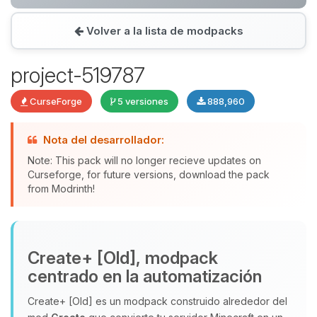
Volver a la lista de modpacks
Yupi, por fin alguien con quien
hablar! Soy Choupy, tu pequeno
project-519787
asistente de BoxToPlay. Cuentame
que necesitas y moveré mis
CurseForge
5 versiones
888,960
pequenos circuitos para ayudarte.
08/08/2026 11:32
Nota del desarrollador:
Note: This pack will no longer recieve updates on
Curseforge, for future versions, download the pack
from Modrinth!
Create+ [Old], modpack
centrado en la automatización
Create+ [Old] es un modpack construido alrededor del