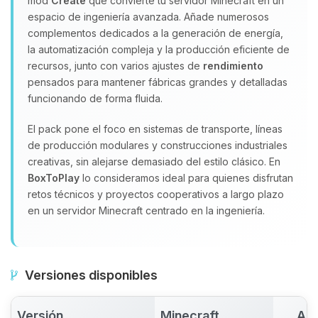
mod
Create
que convierte tu servidor Minecraft en un
espacio de ingeniería avanzada. Añade numerosos
complementos dedicados a la generación de energía,
la automatización compleja y la producción eficiente de
recursos, junto con varios ajustes de
rendimiento
pensados para mantener fábricas grandes y detalladas
funcionando de forma fluida.
El pack pone el foco en sistemas de transporte, líneas
de producción modulares y construcciones industriales
creativas, sin alejarse demasiado del estilo clásico. En
BoxToPlay
lo consideramos ideal para quienes disfrutan
retos técnicos y proyectos cooperativos a largo plazo
en un servidor Minecraft centrado en la ingeniería.
Versiones disponibles
Versión
Minecraft
Act