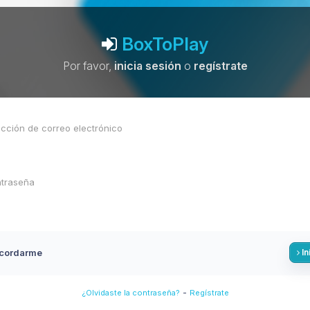
BoxToPlay
Por favor,
inicia sesión
o
regístrate
cordarme
In
-
¿Olvidaste la contraseña?
Regístrate