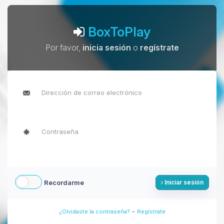
BoxToPlay
Por favor,
inicia sesión
o
regístrate
Recordarme
Iniciar sesión
-
¿Olvidaste la contraseña?
Regístrate