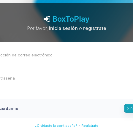
BoxToPlay
Por favor,
inicia sesión
o
regístrate
cordarme
In
-
¿Olvidaste la contraseña?
Regístrate