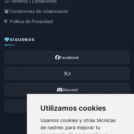
Términos / Condiciones
Condiciones de colaboración
Política de Privacidad
SÍGUENOS
Facebook
X
Discord
Foro
Utilizamos cookies
Usamos cookies y otras técnicas
de rastreo para mejorar tu