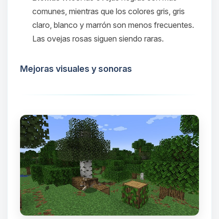
comunes, mientras que los colores gris, gris
claro, blanco y marrón son menos frecuentes.
Las ovejas rosas siguen siendo raras.
Mejoras visuales y sonoras
Yupi, por fin alguien con quien
hablar! Soy Choupy, tu pequeno
asistente de BoxToPlay. Cuentame
que necesitas y moveré mis
pequenos circuitos para ayudarte.
06/08/2026 03:36