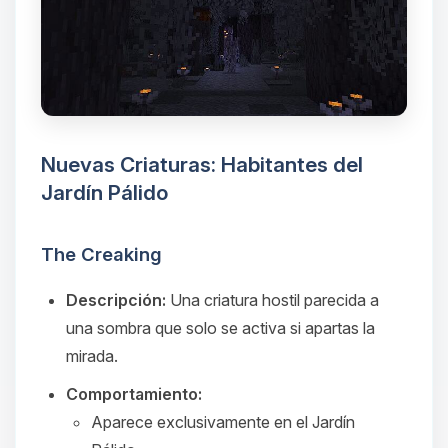
Yupi, por fin alguien con quien
hablar! Soy Choupy, tu pequeno
asistente de BoxToPlay. Cuentame
que necesitas y moveré mis
pequenos circuitos para ayudarte.
08/08/2026 18:49
Nuevas Criaturas: Habitantes del
Jardín Pálido
The Creaking
Descripción:
Una criatura hostil parecida a
una sombra que solo se activa si apartas la
mirada.
Comportamiento:
Aparece exclusivamente en el Jardín