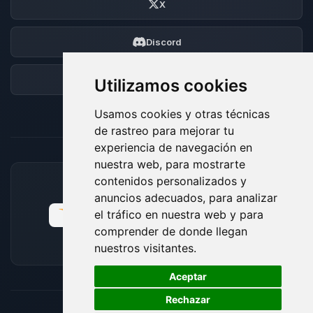
X
Discord
Foro
Utilizamos cookies
Usamos cookies y otras técnicas
de rastreo para mejorar tu
experiencia de navegación en
nuestra web, para mostrarte
contenidos personalizados y
MÉTODOS DE PAGO ACEPTADOS
anuncios adecuados, para analizar
el tráfico en nuestra web y para
comprender de donde llegan
nuestros visitantes.
🍪
Aceptar
Rechazar