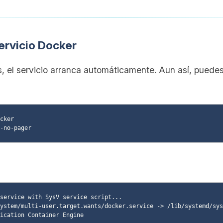
 servicio Docker
s, el servicio arranca automáticamente. Aun así, puedes
cker

service with SysV service script...

ystem/multi-user.target.wants/docker.service -> /lib/systemd/sys
ication Container Engine
