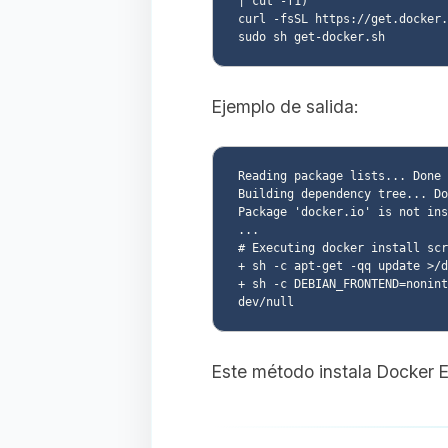
| cut -f1)

curl -fsSL https://get.docker.
Ejemplo de salida:
Reading package lists... Done

Building dependency tree... Do
Package 'docker.io' is not ins
...

# Executing docker install scr
+ sh -c apt-get -qq update >/d
+ sh -c DEBIAN_FRONTEND=nonint
Este método instala Docker 