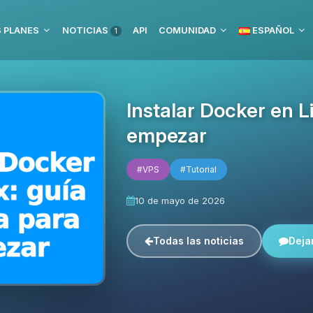
 PLANES
NOTICIAS
API
COMUNIDAD
ESPAÑOL
1
Instalar Docker en L
empezar
#VPS
#Tutorial
10 de mayo de 2026
Todas las noticias
Deja