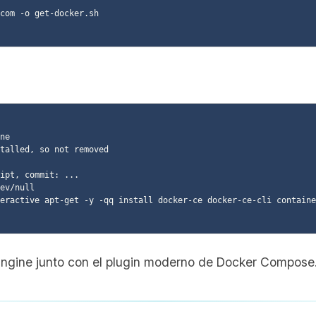
com -o get-docker.sh

ne

talled, so not removed

ipt, commit: ...

ev/null

eractive apt-get -y -qq install docker-ce docker-ce-cli containe
Engine junto con el plugin moderno de Docker Compose