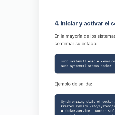
4. Iniciar y activar el
En la mayoría de los sistema
confirmar su estado:
sudo systemctl enable --now do
Ejemplo de salida:
Synchronizing state of docker.
Created symlink /etc/systemd/s
● docker.service - Docker Appl