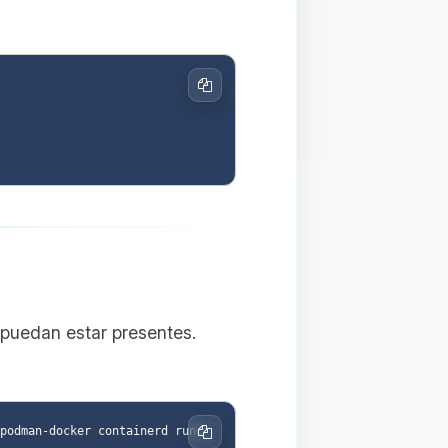
Copiar
 puedan estar presentes.
podman-docker containerd runc 
Copiar