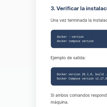
3. Verificar la instal
Una vez terminada la instala
docker --version

Ejemplo de salida:
Docker version 26.1.0, build .
Si ambos comandos responde
máquina.