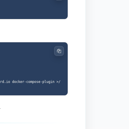
Copiar
rd.io docker-compose-plugin >/
.