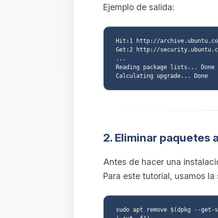
Ejemplo de salida:
Hit:1 http://archive.ubuntu.co
Get:2 http://security.ubuntu.c
...

Reading package lists... Done

2. Eliminar paquetes 
Antes de hacer una instalaci
Para este tutorial, usamos la 
sudo apt remove $(dpkg --get-s