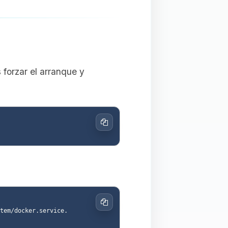
 forzar el arranque y
Copiar
Copiar
tem/docker.service.
