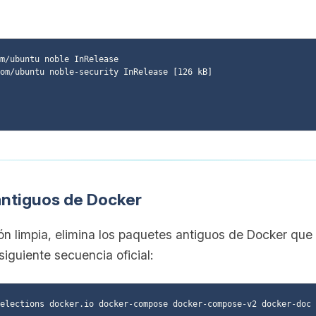
m/ubuntu noble InRelease

om/ubuntu noble-security InRelease [126 kB]

antiguos de Docker
ón limpia, elimina los paquetes antiguos de Docker que
siguiente secuencia oficial:
elections docker.io docker-compose docker-compose-v2 docker-doc 