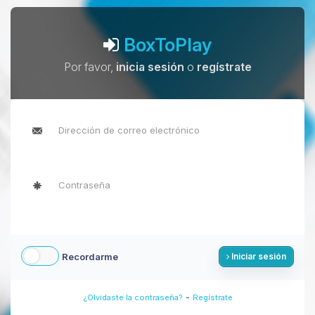
BoxToPlay
Por favor,
inicia sesión
o
regístrate
Recordarme
Iniciar sesión
-
¿Olvidaste la contraseña?
Regístrate