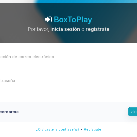
BoxToPlay
Por favor,
inicia sesión
o
regístrate
cordarme
In
-
¿Olvidaste la contraseña?
Regístrate