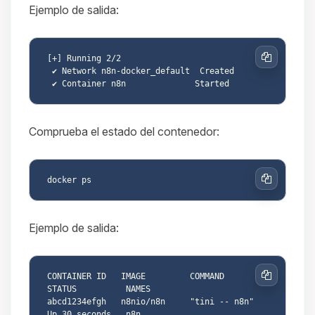
Ejemplo de salida:
[+] Running 2/2

Copiar
 ✔ Network n8n-docker_default  Created

Comprueba el estado del contenedor:
Copiar
Ejemplo de salida:
CONTAINER ID   IMAGE         COMMAND        
Copiar
STATUS          NAMES

abcd1234efgh   n8nio/n8n     "tini -- n8n"  