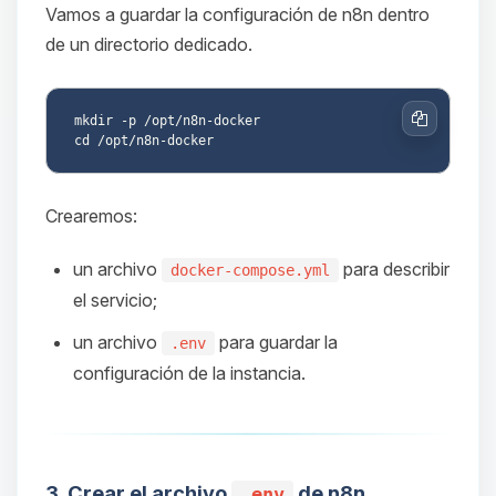
Vamos a guardar la configuración de n8n dentro
de un directorio dedicado.
mkdir -p /opt/n8n-docker

Copiar
Crearemos:
un archivo
para describir
docker-compose.yml
el servicio;
un archivo
para guardar la
.env
configuración de la instancia.
3. Crear el archivo
de n8n
.env