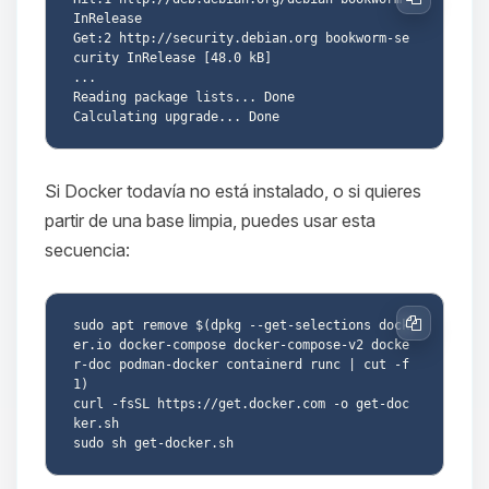
Copiar
InRelease

Get:2 http://security.debian.org bookworm-se
curity InRelease [48.0 kB]

...

Reading package lists... Done

Si Docker todavía no está instalado, o si quieres
partir de una base limpia, puedes usar esta
secuencia:
sudo apt remove $(dpkg --get-selections dock
Copiar
er.io docker-compose docker-compose-v2 docke
r-doc podman-docker containerd runc | cut -f
1)

curl -fsSL https://get.docker.com -o get-doc
ker.sh
