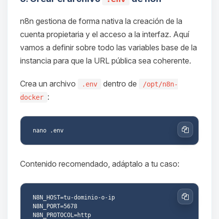
n8n gestiona de forma nativa la creación de la
cuenta propietaria y el acceso a la interfaz. Aquí
vamos a definir sobre todo las variables base de la
instancia para que la URL pública sea coherente.
Yupi, por fin alguien con quien
hablar! Soy Choupy, tu pequeno
asistente de BoxToPlay. Cuentame
Crea un archivo
dentro de
.env
/opt/n8n-
que necesitas y moveré mis
:
docker
pequenos circuitos para ayudarte.
06/08/2026 08:32
Copiar
Contenido recomendado, adáptalo a tu caso:
N8N_HOST=tu-dominio-o-ip

Copiar
N8N_PORT=5678

N8N_PROTOCOL=http
