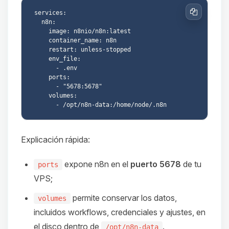
services:

Copiar
  n8n:

    image: n8nio/n8n:latest

    container_name: n8n

    restart: unless-stopped

    env_file:

      - .env

    ports:

      - "5678:5678"

    volumes:

Explicación rápida:
expone n8n en el
puerto 5678
de tu
ports
VPS;
permite conservar los datos,
volumes
incluidos workflows, credenciales y ajustes, en
el disco dentro de
.
/opt/n8n-data