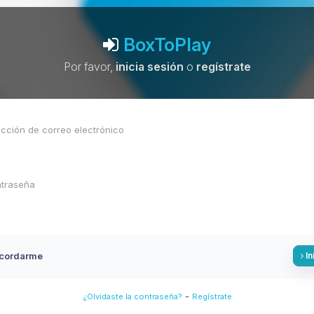
BoxToPlay
Por favor,
inicia sesión
o
regístrate
cordarme
In
-
¿Olvidaste la contraseña?
Regístrate