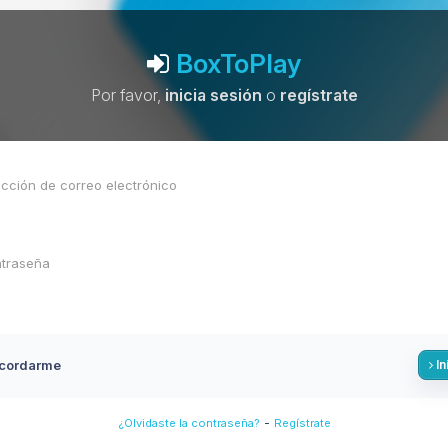
BoxToPlay
Por favor,
inicia sesión
o
regístrate
cordarme
In
-
¿Olvidaste la contraseña?
Regístrate