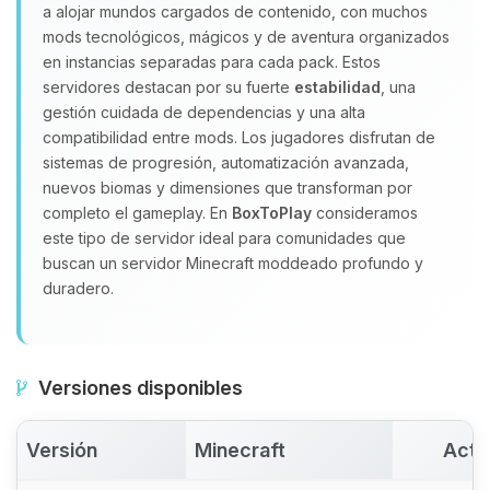
a alojar mundos cargados de contenido, con muchos
Yupi, por fin alguien con quien
mods tecnológicos, mágicos y de aventura organizados
hablar! Soy Choupy, tu pequeno
en instancias separadas para cada pack. Estos
asistente de BoxToPlay. Cuentame
servidores destacan por su fuerte
estabilidad
, una
que necesitas y moveré mis
gestión cuidada de dependencias y una alta
pequenos circuitos para ayudarte.
compatibilidad entre mods. Los jugadores disfrutan de
07/08/2026 20:00
sistemas de progresión, automatización avanzada,
nuevos biomas y dimensiones que transforman por
completo el gameplay. En
BoxToPlay
consideramos
este tipo de servidor ideal para comunidades que
buscan un servidor Minecraft moddeado profundo y
duradero.
Versiones disponibles
Versión
Minecraft
Acti