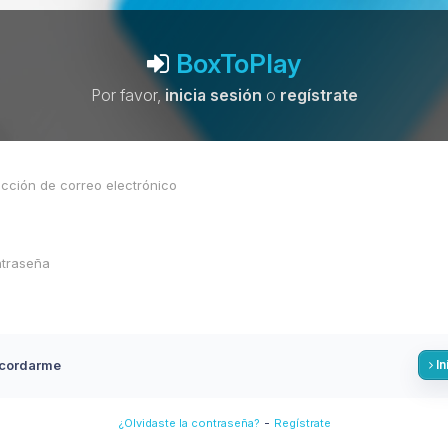
BoxToPlay
Por favor,
inicia sesión
o
regístrate
cordarme
In
-
¿Olvidaste la contraseña?
Regístrate