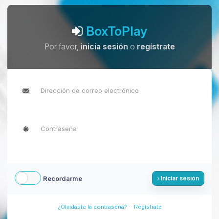
BoxToPlay
Por favor,
inicia sesión
o
regístrate
Recordarme
Iniciar sesión
-
¿Olvidaste la contraseña?
Regístrate