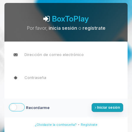
BoxToPlay
Por favor,
inicia sesión
o
regístrate
Recordarme
Iniciar sesión
-
¿Olvidaste la contraseña?
Regístrate