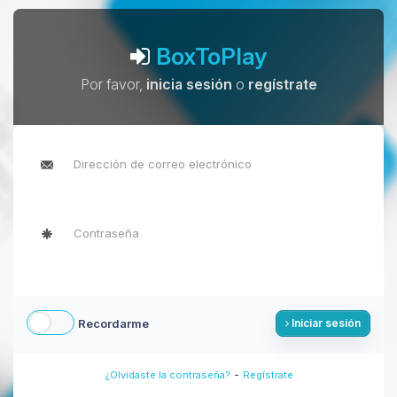
BoxToPlay
Por favor,
inicia sesión
o
regístrate
Recordarme
Iniciar sesión
-
¿Olvidaste la contraseña?
Regístrate