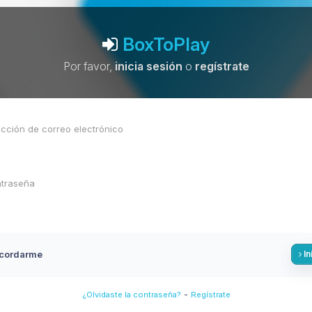
BoxToPlay
Por favor,
inicia sesión
o
regístrate
cordarme
In
-
¿Olvidaste la contraseña?
Regístrate