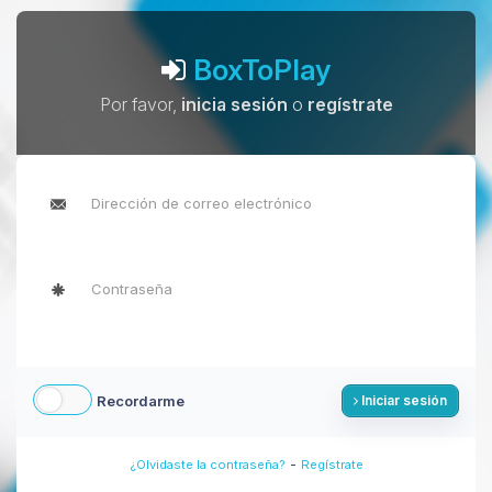
BoxToPlay
Por favor,
inicia sesión
o
regístrate
Recordarme
Iniciar sesión
-
¿Olvidaste la contraseña?
Regístrate