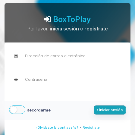
BoxToPlay
Por favor,
inicia sesión
o
regístrate
Recordarme
Iniciar sesión
-
¿Olvidaste la contraseña?
Regístrate