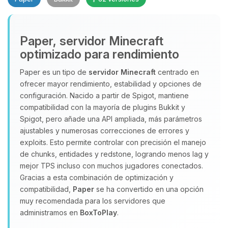
Paper, servidor Minecraft
optimizado para rendimiento
Paper es un tipo de
servidor Minecraft
centrado en
ofrecer mayor rendimiento, estabilidad y opciones de
Yupi, por fin alguien con quien
configuración. Nacido a partir de Spigot, mantiene
hablar! Soy Choupy, tu pequeno
compatibilidad con la mayoría de plugins Bukkit y
asistente de BoxToPlay. Cuentame
Spigot, pero añade una API ampliada, más parámetros
que necesitas y moveré mis
ajustables y numerosas correcciones de errores y
pequenos circuitos para ayudarte.
exploits. Esto permite controlar con precisión el manejo
07/08/2026 23:02
de chunks, entidades y redstone, logrando menos lag y
mejor TPS incluso con muchos jugadores conectados.
Gracias a esta combinación de optimización y
compatibilidad,
Paper
se ha convertido en una opción
muy recomendada para los servidores que
administramos en
BoxToPlay
.