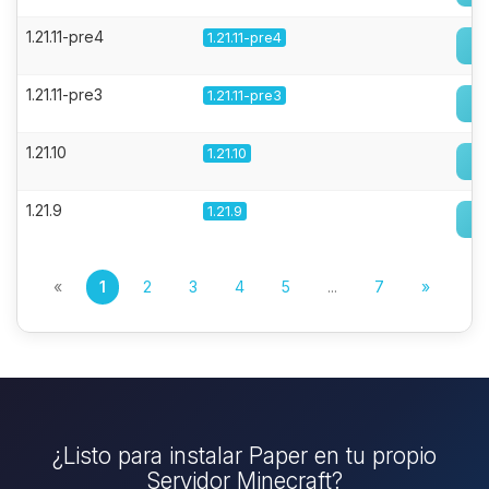
1.21.11-pre4
1.21.11-pre4
1.21.11-pre3
1.21.11-pre3
1.21.10
1.21.10
1.21.9
1.21.9
«
1
2
3
4
5
...
7
»
¿Listo para instalar Paper en tu propio
Servidor Minecraft?