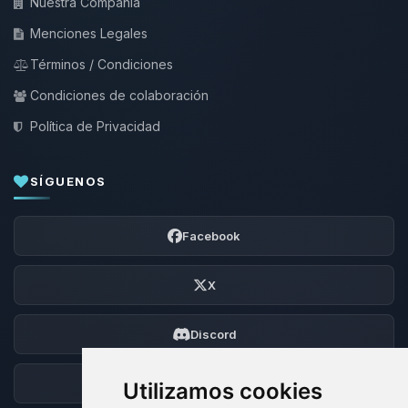
Nuestra Compañía
Menciones Legales
Términos / Condiciones
Condiciones de colaboración
Política de Privacidad
SÍGUENOS
Facebook
X
Discord
Foro
Utilizamos cookies