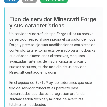
Tipo de servidor Minecraft Forge
y sus características
Un servidor Minecraft de tipo
Forge
utiliza un archivo
de servidor especial que integra el cargador de mods
Yupi, por fin alguien con quien
Forge y permite ejecutar modificaciones completas de
hablar! Soy Choupy, tu pequeno
contenido. Este entorno está pensado para modpacks
asistente de BoxToPlay. Cuentame
que añaden dimensiones alternativas, máquinas
que necesitas y moveré mis
avanzadas, sistemas de magia, criaturas únicas y
pequenos circuitos para ayudarte.
nuevos recursos, mucho más allá de un servidor
09/08/2026 11:01
Minecraft centrado en plugins.
En el equipo de
BoxToPlay
, consideramos que este
tipo de servidor Minecraft es perfecto para
comunidades que desean progresión profunda,
automatización técnica y mundos de aventuras
totalmente moddeados.