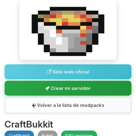
Sitio web oficial
Crear mi servidor
Volver a la lista de modpacks
CraftBukkit
CraftBukkit
Bukkit
80 versiones