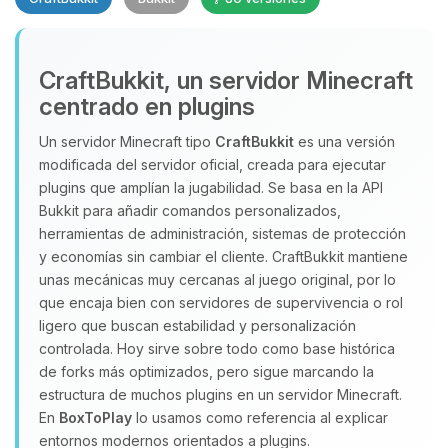
CraftBukkit, un servidor Minecraft
centrado en plugins
Un servidor Minecraft tipo
CraftBukkit
es una versión
modificada del servidor oficial, creada para ejecutar
Yupi, por fin alguien con quien
plugins que amplían la jugabilidad. Se basa en la API
hablar! Soy Choupy, tu pequeno
Bukkit para añadir comandos personalizados,
asistente de BoxToPlay. Cuentame
herramientas de administración, sistemas de protección
que necesitas y moveré mis
y economías sin cambiar el cliente. CraftBukkit mantiene
pequenos circuitos para ayudarte.
unas mecánicas muy cercanas al juego original, por lo
07/08/2026 07:08
que encaja bien con servidores de supervivencia o rol
ligero que buscan estabilidad y personalización
controlada. Hoy sirve sobre todo como base histórica
de forks más optimizados, pero sigue marcando la
estructura de muchos plugins en un servidor Minecraft.
En
BoxToPlay
lo usamos como referencia al explicar
entornos modernos orientados a plugins.