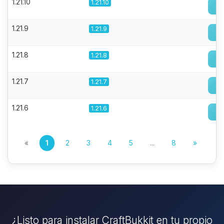
1.21.10
1.21.10
1.21.9
1.21.9
1.21.8
1.21.8
1.21.7
1.21.7
1.21.6
1.21.6
«
1
2
3
4
5
...
8
»
¿Listo para instalar CraftBukkit en tu propio