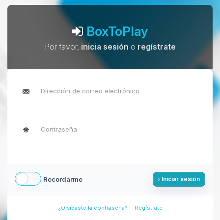
BoxToPlay
Por favor,
inicia sesión
o
regístrate
Recordarme
Iniciar sesión
-
¿Olvidaste la contraseña?
Regístrate