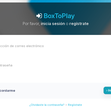
BoxToPlay
Por favor,
inicia sesión
o
regístrate
cordarme
In
-
¿Olvidaste la contraseña?
Regístrate