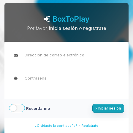
BoxToPlay
Por favor,
inicia sesión
o
regístrate
Recordarme
Iniciar sesión
-
¿Olvidaste la contraseña?
Regístrate