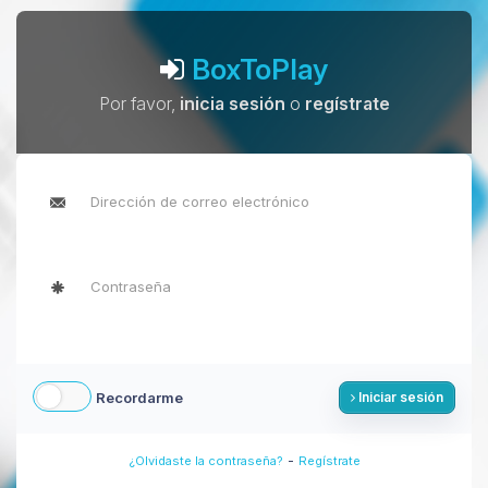
BoxToPlay
Por favor,
inicia sesión
o
regístrate
Recordarme
Iniciar sesión
-
¿Olvidaste la contraseña?
Regístrate