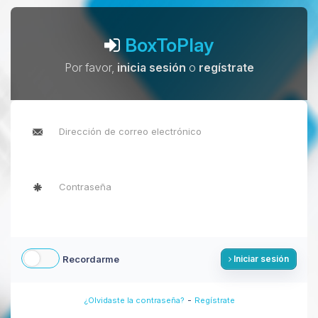
BoxToPlay
Por favor,
inicia sesión
o
regístrate
Recordarme
Iniciar sesión
-
¿Olvidaste la contraseña?
Regístrate