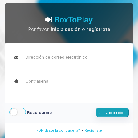
BoxToPlay
Por favor,
inicia sesión
o
regístrate
Recordarme
Iniciar sesión
-
¿Olvidaste la contraseña?
Regístrate