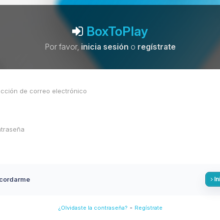
BoxToPlay
Por favor,
inicia sesión
o
regístrate
cordarme
In
-
¿Olvidaste la contraseña?
Regístrate