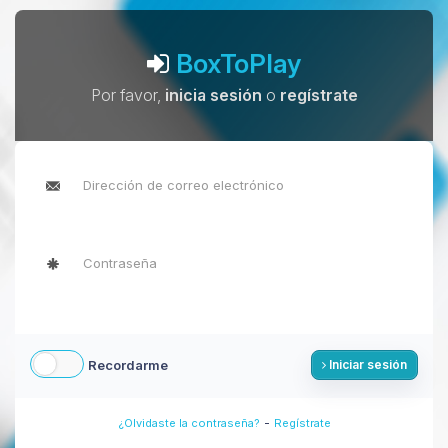
BoxToPlay
Por favor,
inicia sesión
o
regístrate
Recordarme
Iniciar sesión
-
¿Olvidaste la contraseña?
Regístrate