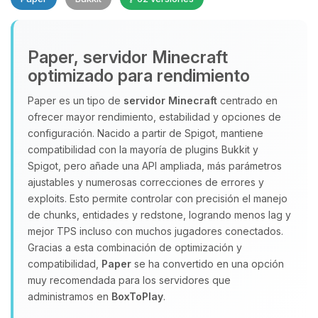
Paper, servidor Minecraft
optimizado para rendimiento
Paper es un tipo de
servidor Minecraft
centrado en
ofrecer mayor rendimiento, estabilidad y opciones de
Yupi, por fin alguien con quien
configuración. Nacido a partir de Spigot, mantiene
hablar! Soy Choupy, tu pequeno
compatibilidad con la mayoría de plugins Bukkit y
asistente de BoxToPlay. Cuentame
Spigot, pero añade una API ampliada, más parámetros
que necesitas y moveré mis
ajustables y numerosas correcciones de errores y
pequenos circuitos para ayudarte.
exploits. Esto permite controlar con precisión el manejo
06/08/2026 18:25
de chunks, entidades y redstone, logrando menos lag y
mejor TPS incluso con muchos jugadores conectados.
Gracias a esta combinación de optimización y
compatibilidad,
Paper
se ha convertido en una opción
muy recomendada para los servidores que
administramos en
BoxToPlay
.