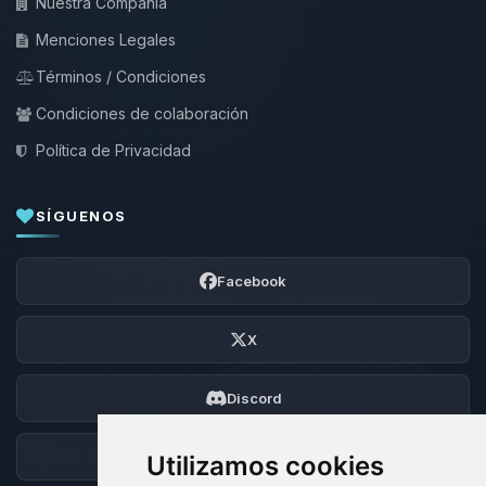
Nuestra Compañía
Menciones Legales
Términos / Condiciones
Condiciones de colaboración
Política de Privacidad
SÍGUENOS
Facebook
X
Discord
Foro
Utilizamos cookies