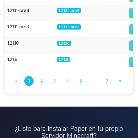
1.21.11-pre4
1.21.11-pre4
1.21.11-pre3
1.21.11-pre3
1.21.10
1.21.10
1.21.9
1.21.9
«
1
2
3
4
5
...
7
»
¿Listo para instalar Paper en tu propio
Servidor Minecraft?