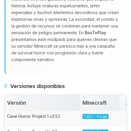
historia. Incluye criaturas espeluznantes, jefes
especiales y muchos elementos decorativos que crean
mazmorras vivas y opresivas. La oscuridad, el sonido y
la gestión de recursos se combinan para mantener una
sensación de peligro permanente. En
BoxToPlay
presentamos este modpack para quienes desean que
su servidor Minecraft se parezca más a una campaña
de survival horror con progresión clara y fuerte
componente narrativo.
Versiones disponibles
Versión
Minecraft
A
Cave Horror Project 1 v3.5.1
1.20.1 - Forge