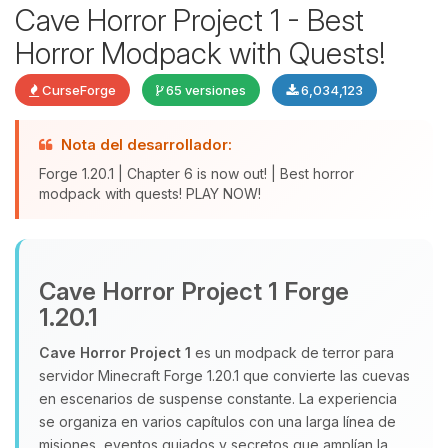
Cave Horror Project 1 - Best
Horror Modpack with Quests!
CurseForge
65 versiones
6,034,123
Nota del desarrollador:
Forge 1.20.1 | Chapter 6 is now out! | Best horror
modpack with quests! PLAY NOW!
Yupi, por fin alguien con quien
hablar! Soy Choupy, tu pequeno
Cave Horror Project 1 Forge
asistente de BoxToPlay. Cuentame
que necesitas y moveré mis
1.20.1
pequenos circuitos para ayudarte.
Cave Horror Project 1
es un modpack de terror para
07/08/2026 09:38
servidor Minecraft Forge 1.20.1 que convierte las cuevas
en escenarios de suspense constante. La experiencia
se organiza en varios capítulos con una larga línea de
misiones, eventos guiados y secretos que amplían la