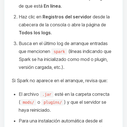
de que está
En línea
.
Haz clic en
Registros del servidor
desde la
cabecera de la consola o abre la página de
Todos los logs
.
Busca en el último log de arranque entradas
que mencionen
(líneas indicando que
spark
Spark se ha inicializado como mod o plugin,
versión cargada, etc.).
Si Spark no aparece en el arranque, revisa que:
El archivo
esté en la carpeta correcta
.jar
(
o
) y que el servidor se
mods/
plugins/
haya reiniciado.
Para una instalación automática desde el
Yupi, por fin alguien con quien