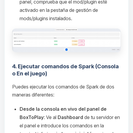
hablar! Soy Choupy, tu pequeno
panel, comprueba que el mod/plugin esté
asistente de BoxToPlay. Cuentame
activado en la pestaña de gestión de
que necesitas y moveré mis
mods/plugins instalados.
pequenos circuitos para ayudarte.
06/08/2026 10:58
4. Ejecutar comandos de Spark (Consola
o En el juego)
Puedes ejecutar los comandos de Spark de dos
maneras diferentes:
Desde la consola en vivo del panel de
BoxToPlay
: Ve al
Dashboard
de tu servidor en
el panel e introduce los comandos en la