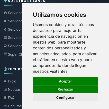
NUESTROS PLANES
Servidor de Minecraft
Utilizamos cookies
Servidor Minecraft Gratis
Usamos cookies y otras técnicas
Servidor Bungee / Velocity
de rastreo para mejorar tu
experiencia de navegación en
Servidor VPS
nuestra web, para mostrarte
Servidor Teamspeak
NEW !
contenidos personalizados y
anuncios adecuados, para analizar
Super Choupy
NEW !
el tráfico en nuestra web y para
comprender de donde llegan
RECURSOS Y SOPORTE
nuestros visitantes.
🍪
Aceptar
Inicio
Rechazar
Noticias
Configurar
FAQ
Documentación API