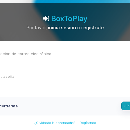
BoxToPlay
Por favor,
inicia sesión
o
regístrate
cordarme
In
-
¿Olvidaste la contraseña?
Regístrate