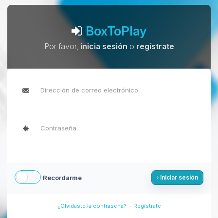
BoxToPlay
Por favor,
inicia sesión
o
regístrate
Recordarme
Iniciar sesión
-
¿Olvidaste la contraseña?
Regístrate