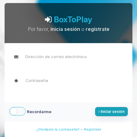
BoxToPlay
Por favor,
inicia sesión
o
regístrate
Recordarme
Iniciar sesión
-
¿Olvidaste la contraseña?
Regístrate